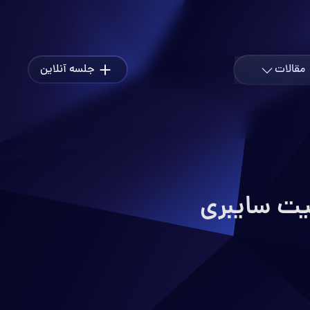
مقالات
جلسه آنلاین
داز و ماموریت
ترل تردد و امنیت
هوشمند سازی
وتاه مدت و بلند مدت کنترل اعداد
سرچشمه
ه مس
ریکی(پاورمترینگ)
هوش مصنوعی
با ما
ت محصول و سفارش پروژه
ک
اخبار