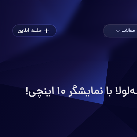
مقالات
جلسه آنلاین
داز و ماموریت
ترل تردد و امنیت
هوشمند سازی
وتاه مدت و بلند مدت کنترل اعداد
سرچشمه
ه مس
ریکی(پاورمترینگ)
هوش مصنوعی
با ما
ت محصول و سفارش پروژه
ک
اخبار