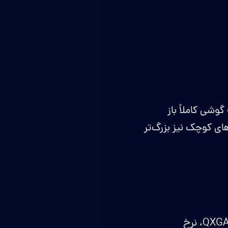
ه گوشی کاملاً باز
های کوچک نیز بزرگ‌تر
۱۰.۰ اینچ، Dynamic AMOLED 2X، رزولوشن QXGA+ (1584 x 2160)، نرخ