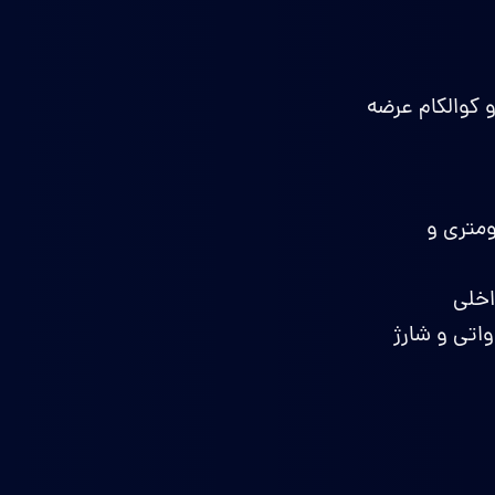
گ و کوالکام عرضه
Qualcomm Snapdragon 8  (ساخت ۳ نانومتری و
۵, میلی‌آمپر ساعت (سیستم سه‌سلولی)، شارژ سریع سیمی ۴۵ واتی و شارژ