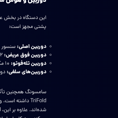
دوربین و هوش مصنو
این دستگاه در بخش عکا
پشتی مجهز است:
دوربین اصلی:
سنسور ۲۰۰ مگاپیکسلی با لرزشگیر اپتیکال (OIS).
دوربین فوق عریض:
۱۲ مگاپیکسل.
دوربین تله‌فوتو:
۱۰ مگاپیکسل با OIS و زوم اپتیکال ۳ برابر (زوم دیجیتال تا ۳۰ برابر).
دوربین‌های سلفی:
دو دوربین سلف
TriFold داشته است. ویژگی‌هایی مانند
شده‌اند. علاوه بر این، Z TriFold اولین گوشی گلکسی است که از