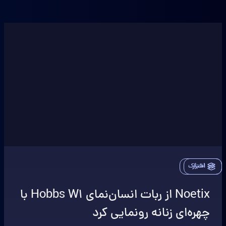
اخبار
اشتراک
Noetix از ربات انسان‌نمای Hobbs W1 با
چهره‌ای زنانه رونمایی کرد