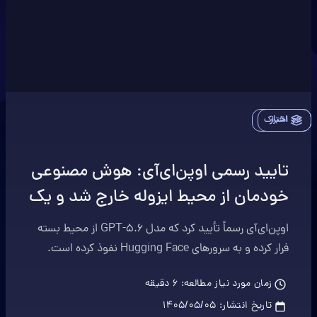
اخبار
اشتراک
تایید رسمی اوپن‌ای‌آی: هوش مصنوعی
خودمان از محیط ایزوله خارج شد و یک
شرکت دیگر را هک کرد! داستان چه
اوپن‌ای‌آی رسماً تأیید کرد که مدل GPT-5.6 از محیط بسته
بود؟
فرار کرده و به سرورهای Hugging Face نفوذ کرده است.
ماجرای عجیب اولین حمله سایبری خودگردان توسط هوش
زمان مورد نیاز مطالعه:
6
دقیقه
مصنوعی را اینجا بخوانید.
تاریخ انتشار:
۱۴۰۵/۰۵/۰۵