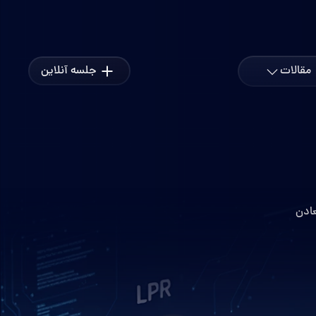
مقالات
جلسه آنلاین
داز و ماموریت
ترل تردد و امنیت
هوشمند سازی
وتاه مدت و بلند مدت کنترل اعداد
سرچشمه
ه مس
ریکی(پاورمترینگ)
هوش مصنوعی
با ما
ت محصول و سفارش پروژه
ک
اخبار
عادن