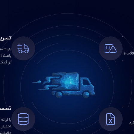
تسریع
هوشمند
زنی و
باعث ا
ترافیک
تصمیم
با ارائه
رد
اختیار 
دقیق‌تر